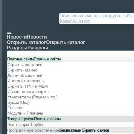
×
Обмен визитами для раскрутки сайта
Вход
Кошелёк Azvox
Логин
Пароль
Новости
Новости
Открыть каталог
Открыть каталог
Войти
Отмена
Разделы
Разделы
Платные сайты
Платные сайты
Скрипты порталов
Скрипты казино
Доски объявлений
Интернет магазины
New LINKSLOT 2023 - Купить Товары за 1 ру
Скрипты HYIP и MLM
Инвест игры и фермы
Просмотр товара New LINKSLOT 2023
Умножители (Payeer и т.д.)
Главная
Буксы (Bux)
Товары за 1 рубль
Fastcore
New LINKSLOT 2023 - Купить Товары за 1 рубль онлайн
Модули и Плагины
Товары 1 рубль
Платные сайты
Все товары 1 рубль
Программное обеспечение
Бесплатные Скрипты сайтов