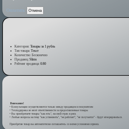
Оплатить
Отмена
Категория:
Товары за 1 рубль
Тип товара:
Текст
Количество:
Бесконечно
Продавец:
Slims
Рейтинг продавца:
0.80
Внимание!
• Консультации осуществляются только между продавцом и покупателем
• Техподдержка не несет ответственности за предоставляемые товары
• Вы приобретаете товары "как есть", на свой страх и риск
• Любые вопросы на тему "как установить", "не работает", "не получается" - будут игнорироваться.
Приобретая товар вы автоматически соглашаетесь со всеми условиями сервиса.