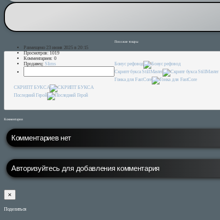
Похожие товары
Размещено 23 июня 2025 в 20:15
Просмотров: 1019
Комментариев: 0
Бонус рефовод
Продавец:
Slims
Скрипт букса StillMaster
Гонка для FastCore
СКРИПТ БУКСА
Последний Герой
Комментарии
Комментариев нет
Авторизуйтесь для добавления комментария
×
Поделиться