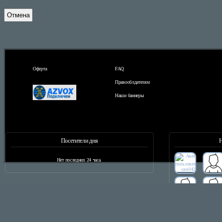
Отмена
Оферта
FAQ
Правооблдателям
Наши баннеры
Посетители дня
Н
Нет последних 24 часа.