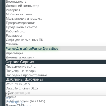
Безопасность
Домашний компьютер
Интернет
Мобильная связь
Мультимедиа и графика
Программирование
Продвижение сайтов
Рабочий стол
Редакторы
Софт для карманных ПК
Утилиты
Разное-Для сайтов
Разное-Для сайтов
Агрегаторы
Домены и хостинги
Сервис
Сервис
Продвижение сайта
Cкрипт по теме линкслота, не переделка!
Популярные товары
Последние просмотренные
Написан с нуля!
Шаблоны
Шаблоны
WordPress (WP)
Дыр и прочего мусора нет!
DataLife Engine (DLE)
uCoz
Авторизация
×
Cкрипт защищён от всех видов атак и взломов!
Joomla
Вход
HTML шаблоны (без CMS)
Регистрация
Отличный скрипт для начала своего пасивного дохода!
Вход
Другие CMS