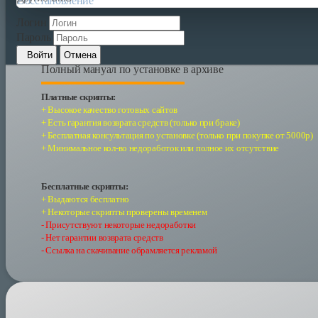
Восстановление
После покупки вы получите архив
Логин
Пароль
Ставится на любой хостинг!
Войти
Отмена
Полный мануал по установке в архиве
Платные скрипты:
+ Высокое качество готовых сайтов
+ Есть гарантия возврата средств (только при браке)
+ Бесплатная консультация по установке (только при покупке от 5000р)
+ Минимальное кол-во недоработок или полное их отсутствие
Бесплатные скрипты:
+ Выдаются бесплатно
+ Некоторые скрипты проверены временем
- Присутствуют некоторые недоработки
- Нет гарантии возврата средств
- Ссылка на скачивание обрамляется рекламой