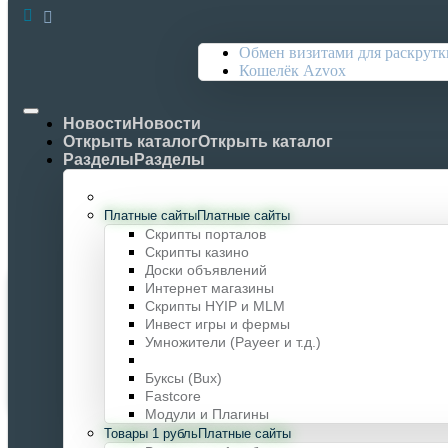
×
Обмен визитами для раскрутк
Вход
Кошелёк Azvox
Логин
Пароль
Новости
Новости
Открыть каталог
Открыть каталог
Войти
Отмена
Разделы
Разделы
Платные сайты
Платные сайты
Скрипты порталов
Скрипты казино
Доски объявлений
Интернет магазины
HTML шаблоны (без CMS) - Купить онлайн
Скрипты HYIP и MLM
Инвест игры и фермы
Купить всё
Умножители (Payeer и т.д.)
Главная
Буксы (Bux)
HTML шаблоны (без CMS) - Купить онлайн
Fastcore
Модули и Плагины
Товары 1 рубль
Платные сайты