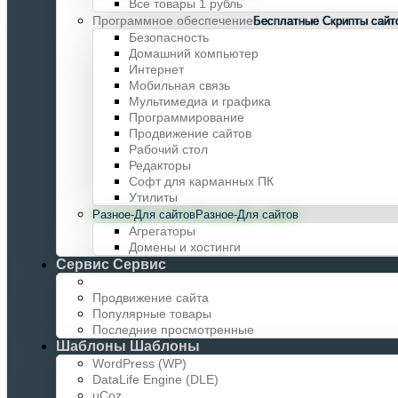
Все товары 1 рубль
Программное обеспечение
Бесплатные Скрипты сайт
Товаров нет
Безопасность
Домашний компьютер
Интернет
Меню сайта
Мобильная связь
Мультимедиа и графика
Программирование
Скрипты порталов
Продвижение сайтов
Рабочий стол
Редакторы
Скрипты казино
Софт для карманных ПК
Утилиты
Доски объявлений
Разное-Для сайтов
Разное-Для сайтов
Агрегаторы
Интернет магазины
Домены и хостинги
Сервис
Сервис
Буксы (Bux)
Продвижение сайта
Скрипты HYIP и MLM
Популярные товары
Последние просмотренные
Инвест игры и фермы
Шаблоны
Шаблоны
WordPress (WP)
Модули и Плагины
DataLife Engine (DLE)
uCoz