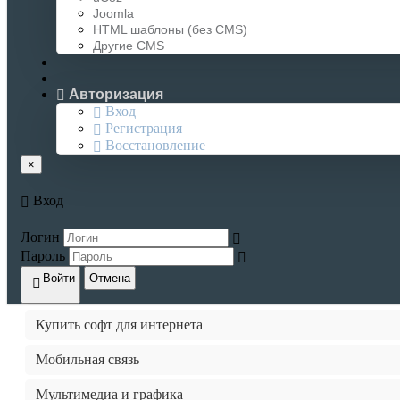
Fastcore
Joomla
HTML шаблоны (без CMS)
Релизы DLE
Другие CMS
Релизы WordPress
Авторизация
Вход
uCoz
Регистрация
Восстановление
joomla
×
HTML шаблоны (без CMS)
Вход
Другие CMS, PHP Scripts
Логин
Безопасность
Пароль
Войти
Отмена
Домашний компьютер
Купить софт для интернета
Мобильная связь
Мультимедиа и графика